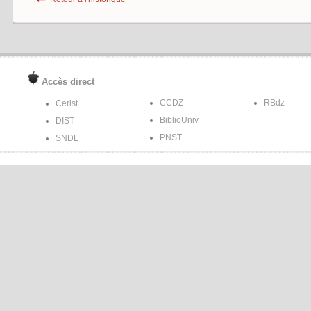
Accès direct
CCDZ
RBdz
Cerist
BiblioUniv
DIST
PNST
SNDL