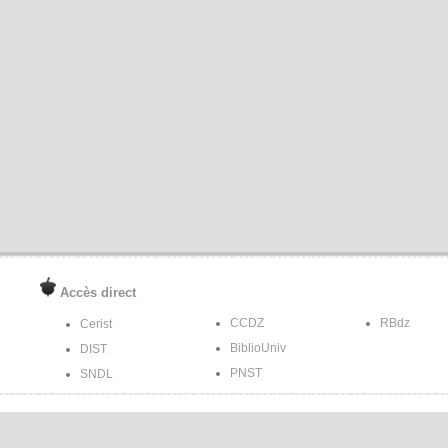
Accès direct
CCDZ
RBdz
Cerist
BiblioUniv
DIST
PNST
SNDL