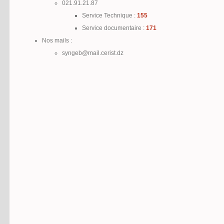
021.91.21.87
Service Technique :
155
Service documentaire :
171
Nos mails :
syngeb@mail.cerist.dz